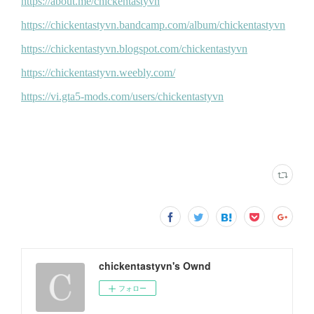
chickentastyvn's Ownd
フォロー